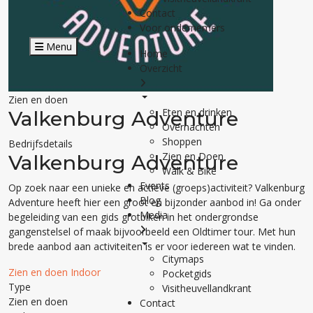
Contact
Voor ondernemers
Menu
Home
Overzicht
Zien en doen
Eten en drinken
Valkenburg Adventure
Overnachten
Shoppen
Bedrijfsdetails
Zien en Doen
Valkenburg Adventure
Walk & Bike
Events
Op zoek naar een unieke en actieve (groeps)activiteit? Valkenburg
Blog
Adventure heeft hier een groot en bijzonder aanbod in! Ga onder
Media
begeleiding van een gids grotbiken in het ondergrondse
gangenstelsel of maak bijvoorbeeld een Oldtimer tour. Met hun
brede aanbod aan activiteiten is er voor iedereen wat te vinden.
Citymaps
Zien en doen
Indoor
Pocketgids
Type
Visitheuvellandkrant
Zien en doen
Contact