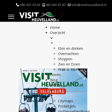
085-301 59 56
065 436 35 00
info@visitheuvelland.nl
Home
Overzicht
Eten en drinken
Overnachten
Shoppen
Zien en Doen
Walk & Bike
Events
Blog
Media
Citymaps
Pocketgids
Visitheuvellandkrant