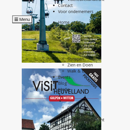
Contact
Voor ondernemers
Menu
Home
Overzicht
Eten en drinken
Overnachten
Shoppen
Zien en Doen
Walk & Bike
Events
Blog
Media
Citymaps
Pocketgids
Visitheuvellandkrant
Contact