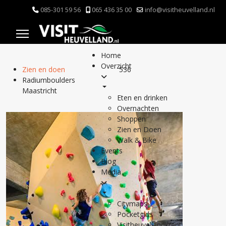
085-301 59 56
065 436 35 00
info@visitheuvelland.nl
Home
Overzicht
Zien en doen
536
Radiumboulders
Maastricht
Eten en drinken
Overnachten
Shoppen
Zien en Doen
Walk & Bike
Events
Blog
Media
Citymaps
Pocketgids
Visitheuvellandkrant