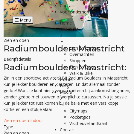
Contact
Voor ondernemers
Menu
Home
Overzicht
Zien en doen
Radiumboulders Maastricht
Eten en drinken
Overnachten
Bedrijfsdetails
Shoppen
Radiumboulders Maastricht:
Zien en Doen
Walk & Bike
Zin in een sportieve activiteit? Bij Radium Boulders in Maastricht
Events
kun je lekker boulderen en klauteren. En dat allemaal zonder
Blog
gedoe! Want je kunt hier gewoon meteen bij aankomst beginnen,
Media
zonder gedoe met touwen of verplichte cursussen. Na je sessie
kun je lekker tot rust komen bij de balie met een vers kopje
koffie en een stukje vlaai.
Citymaps
Pocketgids
Zien en doen
Indoor
Visitheuvellandkrant
Type
Contact
Zien en doen