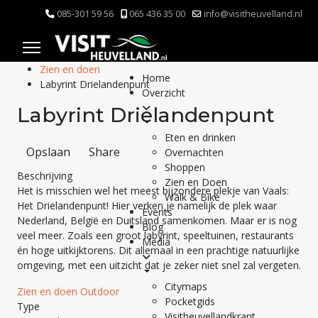
085-301 59 56
065 436 35 00
info@visitheuvelland.nl
Zien en doen
Home
Labyrint Drielandenpunt
Overzicht
Labyrint Drielandenpunt
Eten en drinken
Opslaan
Share
Overnachten
Shoppen
Beschrijving
Zien en Doen
Het is misschien wel het meest bijzondere plekje van Vaals:
Walk & Bike
Het Drielandenpunt! Hier verken je namelijk de plek waar
Events
Nederland, België en Duitsland samenkomen. Maar er is nog
Blog
veel meer. Zoals een groot labyrint, speeltuinen, restaurants
Media
én hoge uitkijktorens. Dit allemaal in een prachtige natuurlijke
omgeving, met een uitzicht dat je zeker niet snel zal vergeten.
Citymaps
Zien en doen
Outdoor
Pocketgids
Type
Visitheuvellandkrant