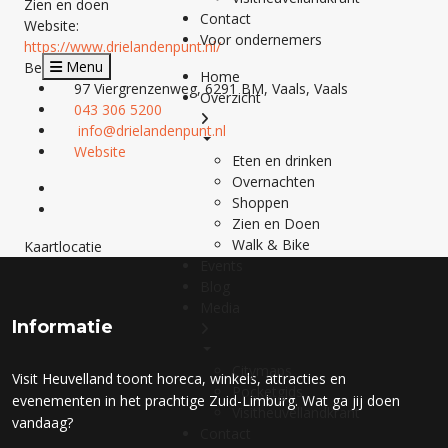
Zien en doen
Contact
Website:
Voor ondernemers
https://www.drielandenpunt.nl/
Menu
Bedrijfsinfo
Home
97 Viergrenzenweg, 6291 BM, Vaals, Vaals
Overzicht
043 306 5200
info@drielandenpunt.nl
Website
Eten en drinken
Overnachten
Shoppen
Zien en Doen
Walk & Bike
Kaartlocatie
Events
Blog
Media
Informatie
Citymaps
Visit Heuvelland toont horeca, winkels, attracties en
Pocketgids
evenementen in het prachtige Zuid-Limburg. Wat ga jij doen
Visitheuvellandkrant
vandaag?
Contact