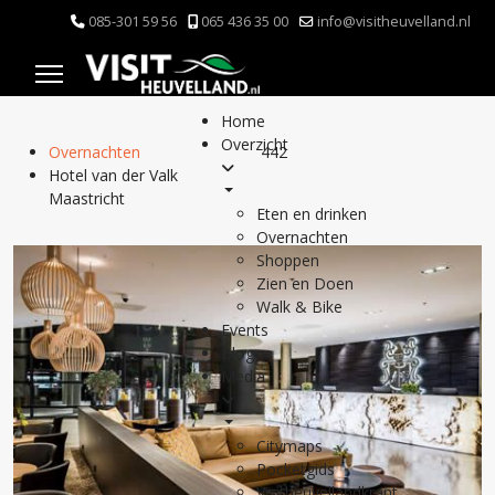
085-301 59 56
065 436 35 00
info@visitheuvelland.nl
Home
Overzicht
Overnachten
442
Hotel van der Valk
Maastricht
Eten en drinken
Overnachten
Shoppen
Zien en Doen
Walk & Bike
Events
Blog
Media
Citymaps
Pocketgids
Visitheuvellandkrant