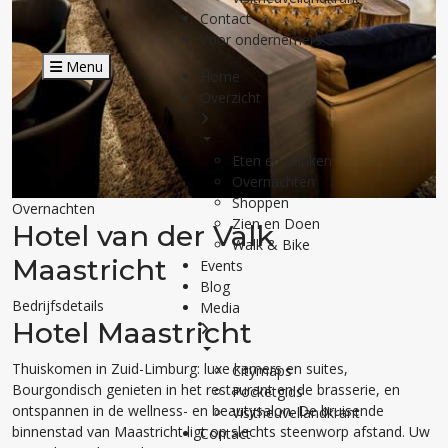
Contact
Voor ondernemers
Menu
Home
Overzicht
Eten en drinken
Overnachten
Shoppen
Overnachten
Zien en Doen
Hotel van der Valk
Walk & Bike
Maastricht
Events
Blog
Bedrijfsdetails
Media
Hotel Maastricht
Thuiskomen in Zuid-Limburg: luxe kamers en suites,
Citymaps
Bourgondisch genieten in het restaurant en de brasserie, en
Pocketgids
ontspannen in de wellness- en beautysalon. De bruisende
Visitheuvellandkrant
binnenstad van Maastricht ligt op slechts steenworp afstand. Uw
Contact