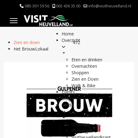
085-301 59 56
065 436 35 00
info@visitheuvelland.nl
Home
Overzicht
Zien en doen
472
Het BrouwLokaal
Eten en drinken
Overnachten
Shoppen
Zien en Doen
Walk & Bike
Events
Blog
Media
Citymaps
Pocketgids
Visitheuvellandkrant