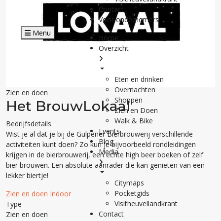
Contact
Voor ondernemers
Menu
Home
Overzicht
Eten en drinken
Overnachten
Zien en doen
Shoppen
Het BrouwLokaal
Zien en Doen
Walk & Bike
Bedrijfsdetails
Events
Wist je al dat je bij de Gulpener Bierbrouwerij verschillende
Blog
activiteiten kunt doen? Zo kun je bijvoorbeeld rondleidingen
Media
krijgen in de bierbrouwerij, een echte high beer boeken of zelf
bier brouwen. Een absolute aanrader die kan genieten van een
lekker biertje!
Citymaps
Pocketgids
Zien en doen
Indoor
Visitheuvellandkrant
Type
Contact
Zien en doen