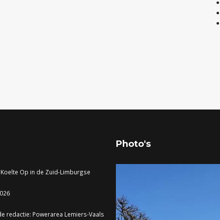
Photo's
 Koelte Op in de Zuid-Limburgse
2026
de redactie: Powerarea Lemiers-Vaals