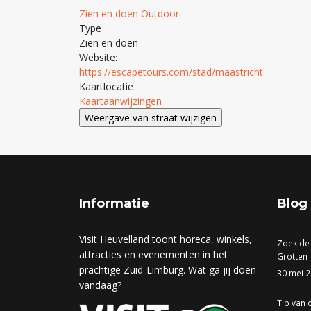
Zien en doen
Outdoor
Type
Zien en doen
Website:
https://escapetours.com/stad/maastricht
Kaartlocatie
Kaartaanwijzingen
Informatie
Blog
Visit Heuvelland toont horeca, winkels,
Zoek de
attracties en evenementen in het
Grotten
prachtige Zuid-Limburg. Wat ga jij doen
30 mei 
vandaag?
Tip van 