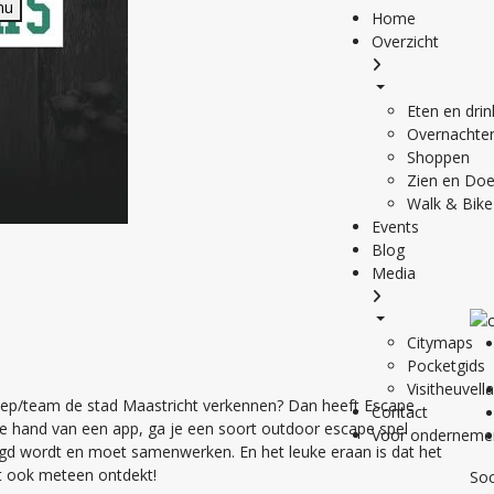
nu
Home
Overzicht
Eten en dri
Overnachte
Shoppen
Zien en Do
Walk & Bike
Events
Blog
Media
Citymaps
Pocketgids
Visitheuvell
groep/team de stad Maastricht verkennen? Dan heeft Escape
Contact
de hand van een app, ga je een soort outdoor escape spel
Voor onderneme
agd wordt en moet samenwerken. En het leuke eraan is dat het
ht ook meteen ontdekt!
Soc