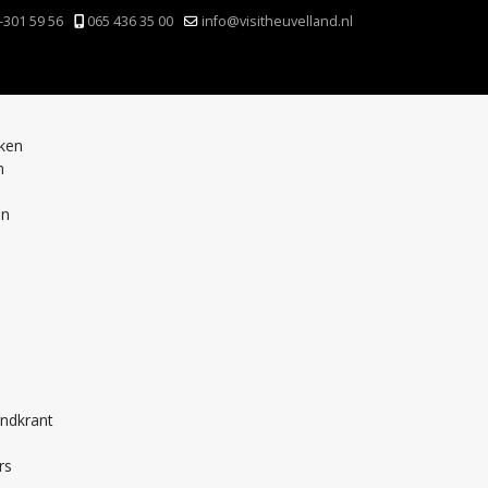
-301 59 56
065 436 35 00
info@visitheuvelland.nl
nken
n
en
andkrant
rs