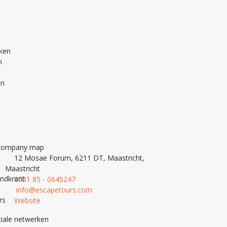
nken
n
en
12 Mosae Forum, 6211 DT, Maastricht,
Maastricht
andkrant
0031 85 - 0645247
info@escapetours.com
rs
Website
iale netwerken