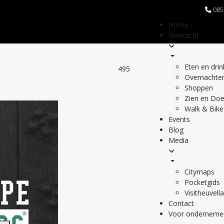
085
Home
Overzicht
Eten en dri
495
Overnachte
Shoppen
Zien en Do
Walk & Bike
Events
Blog
Media
Citymaps
Pocketgids
Visitheuvell
Contact
Voor onderneme