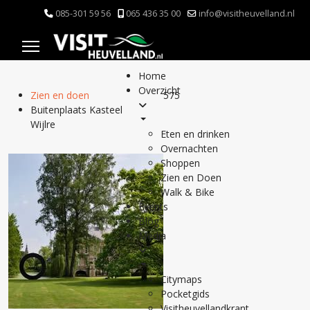
085-301 59 56
065 436 35 00
info@visitheuvelland.nl
Home
Overzicht
Zien en doen
575
Buitenplaats Kasteel
Wijlre
Eten en drinken
Overnachten
Shoppen
Zien en Doen
Walk & Bike
Events
Blog
Media
Citymaps
Pocketgids
Visitheuvellandkrant