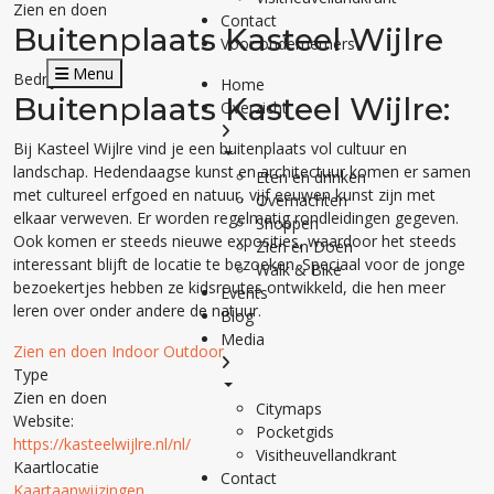
Zien en doen
Contact
Buitenplaats Kasteel Wijlre
Voor ondernemers
Menu
Bedrijfsdetails
Home
Buitenplaats Kasteel Wijlre:
Overzicht
Bij Kasteel Wijlre vind je een buitenplaats vol cultuur en
landschap. Hedendaagse kunst en architectuur komen er samen
Eten en drinken
met cultureel erfgoed en natuur, vijf eeuwen kunst zijn met
Overnachten
elkaar verweven. Er worden regelmatig rondleidingen gegeven.
Shoppen
Ook komen er steeds nieuwe exposities, waardoor het steeds
Zien en Doen
interessant blijft de locatie te bezoeken. Speciaal voor de jonge
Walk & Bike
bezoekertjes hebben ze kidsroutes ontwikkeld, die hen meer
Events
leren over onder andere de natuur.
Blog
Media
Zien en doen
Indoor
Outdoor
Type
Zien en doen
Citymaps
Website:
Pocketgids
https://kasteelwijlre.nl/nl/
Visitheuvellandkrant
Kaartlocatie
Contact
Kaartaanwijzingen