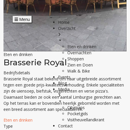
Contact
Voor ondernemers
Menu
Home
Overzicht
Eten en drinken
Overnachten
Eten en drinken
Shoppen
Brasserie Royal
Zien en Doen
Walk & Bike
Bedrijfsdetails
Events
Brasserie Royal staat bekend om haar uitgebreide assortiment
Blog
tegen een goede prijs-kwaliteitsverhouding. Enkele specialiteiten
Media
zijn de uiensoep, biefstuk, visgerechten en verse pizza's.
Daarnaast bieden ze ook een aantal Limburgse gerechten aan.
Op het terras kan er bovendien heerlijk geborreld worden met
Citymaps
een breed assortiment aan speciaalbieren.
Pocketgids
Visitheuvellandkrant
Eten en drinken
Contact
Type