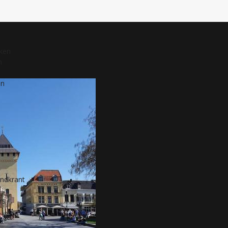
nken
n
en
andkrant
rs