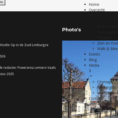
nu
Home
Overzicht
Eten en dri
Photo's
Overnachte
Shoppen
Zien en Do
 Koelte Op in de Zuid-Limburgse
Walk & Bike
Events
2026
Blog
Media
de redactie: Powerarea Lemiers-Vaals
stus 2025
Citymaps
Pocketgids
Visitheuvell
Contact
Voor onderneme