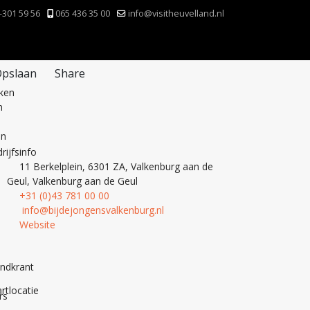
-301 59 56
065 436 35 00
info@visitheuvelland.nl
pslaan
Share
nken
n
en
rijfsinfo
11 Berkelplein, 6301 ZA, Valkenburg aan de
Geul, Valkenburg aan de Geul
+31 (0)43 781 00 00
info@bijdejongensvalkenburg.nl
Website
andkrant
rtlocatie
rs