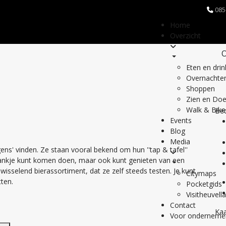
085
Home
Overzicht
O
Eten en dri
Overnachte
Shoppen
Zien en Do
Walk & Bike
Bed
Events
Blog
Media
gens' vinden. Ze staan vooral bekend om hun ''tap & tafel''
drankje kunt komen doen, maar ook kunt genieten van een
wisselend bierassortiment, dat ze zelf steeds testen. Je kunt
Citymaps
tten.
Pocketgids
Visitheuvell
Contact
Kaa
Voor onderneme