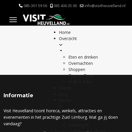
085-301 59 56
065 436 35 00
info@visitheuvelland.nl
Home
Overzicht
Eten en drinken
Overnachten
Shoppen
Zien en Doen
Walk & Bike
Events
Blog
Informatie
Media
Visit Heuvelland toont horeca, winkels, attracties en
evenementen in het prachtige Zuid-Limburg. Wat ga jij doen
Citymaps
vandaag?
Pocketgids
Visitheuvellandkrant