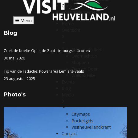
Contact
Voor ondernemers
Menu
Home
Overzicht
Blog
Eten en drinken
Zoek de Koelte Op in de Zuid-Limburgse Grotten
Overnachten
30 mei 2026
Shoppen
Zien en Doen
Tip van de redactie: Powerarea Lemiers-Vaals
Walk & Bike
23 augustus 2025
Events
Blog
Photo's
Media
Citymaps
Pocketgids
Visitheuvellandkrant
Contact