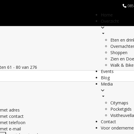
085
Home
Overzicht
Eten en dri
Overnachte
Shoppen
Zien en Do
Walk & Bike
aten
61
-
80
van
276
Events
Blog
Media
Citymaps
Pocketgids
met adres
Visitheuvell
met contact
Contact
met telefoon
Voor onderneme
met e-mail