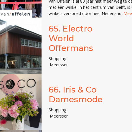
Van Uffelen is al 80 jaar niet meer weg te 
met één winkel in het centrum van Delft, i
winkels verspreid door heel Nederland.
Meer
65.
Electro
World
Offermans
Shopping
Meerssen
66.
Iris & Co
Damesmode
Shopping
Meerssen