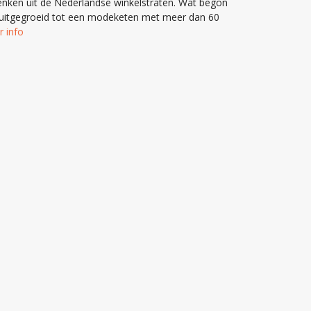
denken uit de Nederlandse winkelstraten. Wat begon
s uitgegroeid tot een modeketen met meer dan 60
 info