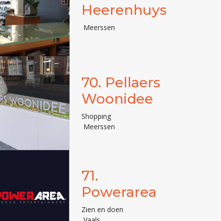
Heerenhuys
Meerssen
70.
Pellaers
Woonidee
Shopping
Meerssen
71.
Powerarea
Zien en doen
Vaals