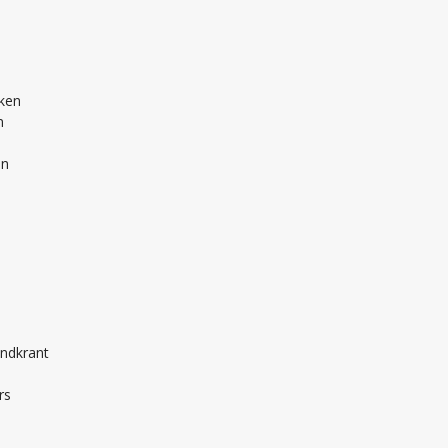
nken
n
en
andkrant
rs