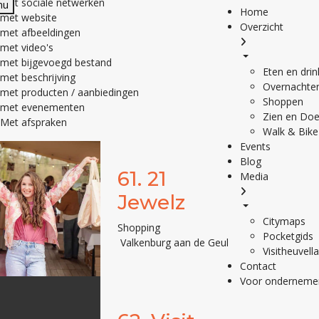
met sociale netwerken
nu
Home
met website
Overzicht
met afbeeldingen
met video's
met bijgevoegd bestand
Eten en dri
met beschrijving
Overnachte
met producten / aanbiedingen
Shoppen
met evenementen
Zien en Do
Met afspraken
Walk & Bike
Events
Blog
61.
21
Media
Jewelz
Citymaps
Shopping
Pocketgids
Valkenburg aan de Geul
Visitheuvell
Contact
Voor onderneme