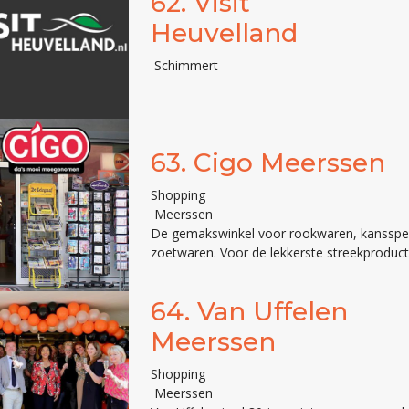
62.
Visit
Heuvelland
Schimmert
63.
Cigo Meerssen
Shopping
Meerssen
De gemakswinkel voor rookwaren, kansspele
zoetwaren. Voor de lekkerste streekproduct
64.
Van Uffelen
Meerssen
Shopping
Meerssen