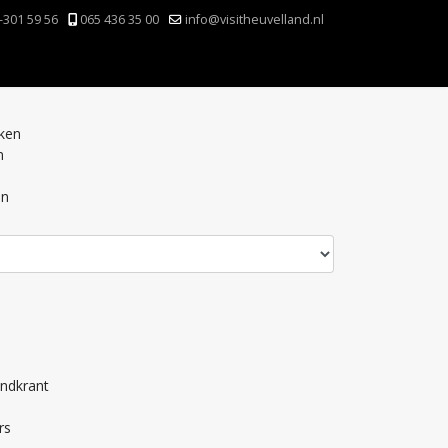
-301 59 56
065 436 35 00
info@visitheuvelland.nl
nken
n
en
andkrant
rs